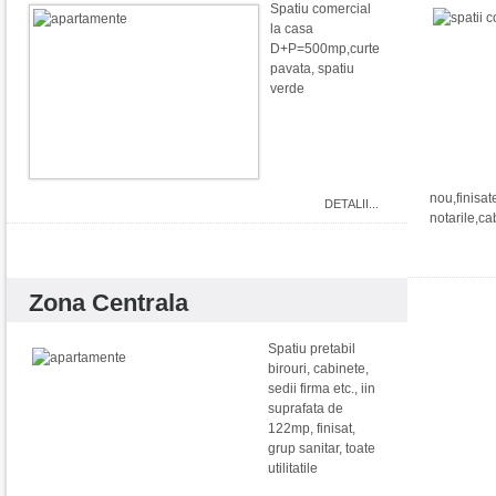
Spatiu comercial
la casa
D+P=500mp,curte
pavata, spatiu
verde
nou,finisat
DETALII...
notarile,ca
Zona Centrala
Spatiu pretabil
birouri, cabinete,
sedii firma etc., iin
suprafata de
122mp, finisat,
grup sanitar, toate
utilitatile