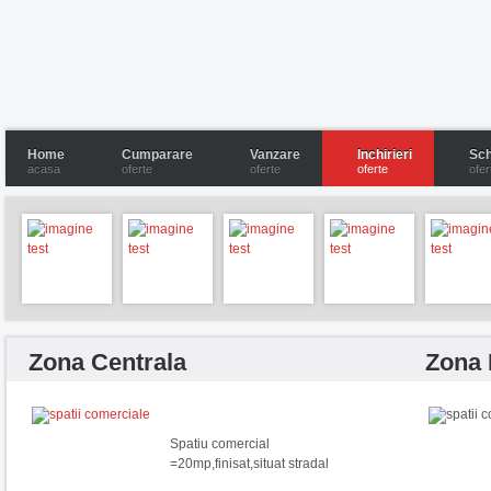
Home
Cumparare
Vanzare
Inchirieri
Sch
acasa
oferte
oferte
oferte
ofer
Zona Centrala
Zona
Spatiu comercial
=20mp,finisat,situat stradal