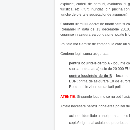
explozie, caderi de corpuri, avalansa si g
turistica, etc.), furt, inundatii din pricina c
functie de ofertele societatilor de asigurari).
Conform ultimului decret de modificare si co
Romaniei in data de 13 decembrie 2010, o 
cuprinse in asigurarea obligatorie, poate fi fo
Politele vor fi emise de companiile care au 
Conform legii, suma asigurata:
pentru locuintele de tip A
- locuinte co
sau caramida arsa) este de 20.000 EU
pentru locuintele de tip B
- locuinte
EUR; prima de asigurare 10 de euro/an
Romaniei in ziua contractarii politei.
ATENTIE
: Singurele locuinte ce nu pot fi as
Actele necesare pentru incheierea politei de 
actul de identitate a unei persoane ce l
copie/original al actului de proprietate.