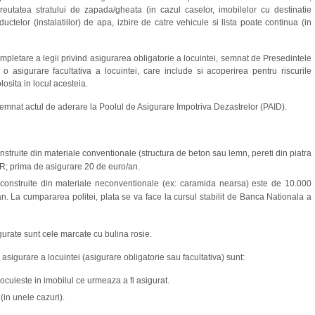
reutatea stratului de zapada/gheata (in cazul caselor, imobilelor cu destinatie
onductelor (instalatiilor) de apa, izbire de catre vehicule si lista poate continua (in
mpletare a legii privind asigurarea obligatorie a locuintei, semnat de Presedintele
asigurare facultativa a locuintei, care include si acoperirea pentru riscurile
losita in locul acesteia.
semnat actul de aderare la Poolul de Asigurare Impotriva Dezastrelor (PAID).
nstruite din materiale conventionale (structura de beton sau lemn, pereti din piatra
R; prima de asigurare 20 de euro/an.
 construite din materiale neconventionale (ex: caramida nearsa) este de 10.000
. La cumpararea politei, plata se va face la cursul stabilit de Banca Nationala a
igurate sunt cele marcate cu bulina rosie.
asigurare a locuintei (asigurare obligatorie sau facultativa) sunt:
ocuieste in imobilul ce urmeaza a fi asigurat.
 (in unele cazuri).