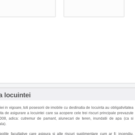
a locuintei
ei in vigoare, toti posesorii de imobile cu destinatia de locuinta au obligativitatea
ita de asigurare a locuintei care sa acopere cele trei riscuri principale prevazute
08, adica: cutremur de pamant, alunecari de teren, inundatii de apa (ca si
la).
 polite facultative care asigura si alte riscuri suplimentare cum ar fi: incendiu,