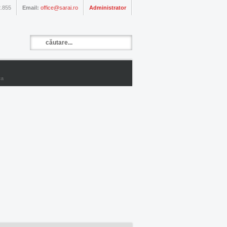
.855
Email:
office@sarai.ro
Administrator
ra