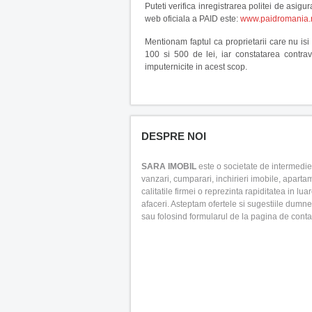
Puteti verifica inregistrarea politei de asig
web oficiala a PAID este:
www.paidromania.ro
Mentionam faptul ca proprietarii care nu isi
100 si 500 de lei, iar constatarea contrav
imputernicite in acest scop.
DESPRE NOI
SARA IMOBIL
este o societate de intermedier
vanzari, cumparari, inchirieri imobile, apartam
calitatile firmei o reprezinta rapiditatea in lua
afaceri. Asteptam ofertele si sugestiile dumn
sau folosind formularul de la pagina de conta