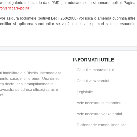
urare obligatorie in baza de date PAID , introducand seria si numarul politei. Pagina
/verificare-polita
.
 vor asigura locuintele (potrivit Legii 260/2008) vor risca o amenda cuprinsa intre
entiilor si aplicarea sanctiunilor se va face de catre primari si de persoanele
INFORMATII UTILE
Ghidul cumparatorului
i imobiliare din Bistrita. Intermediaza
ente, case, vile, terenuri. Una dintre
Ghidul vanzatorului
rea deciziilor si promptitudinea in
eavoastra pe adresa office@sarai.ro
Legislatie
ct.
Acte necesare cumparatorului
Acte necesare vanzatorului
Dictionar de termeni imobiliari