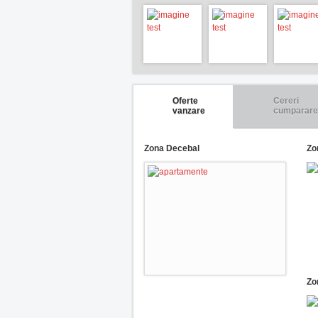
Oferte
Cereri
vanzare
cumparare
Zona Decebal
Zo
Zo