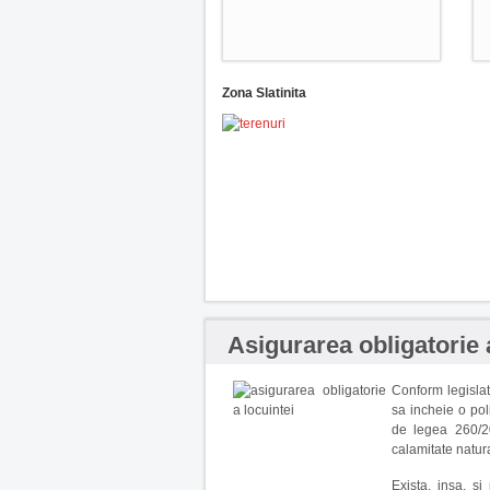
Zona Slatinita
Asigurarea obligatorie 
Conform legislati
sa incheie o pol
de legea 260/20
calamitate natura
Exista, insa, si