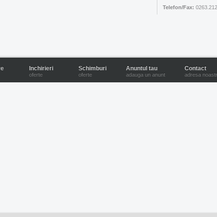
Telefon/Fax:
0263.212
re
Inchirieri
Schimburi
Anuntul tau
Contact
oferte
oferte
adauga un anunt
adresa noast