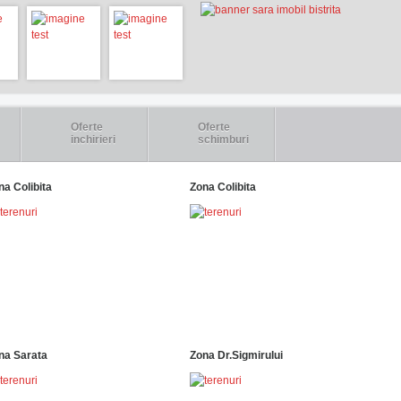
Oferte
Oferte
inchirieri
schimburi
na Colibita
Zona Colibita
na Sarata
Zona Dr.Sigmirului