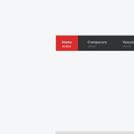
Home
Cumparare
Vanza
acasa
oferte
oferte