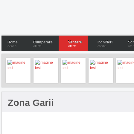
Home
Cumparare
Vanzare
Inchirieri
Sch
acasa
oferte
oferte
oferte
ofer
Zona Garii