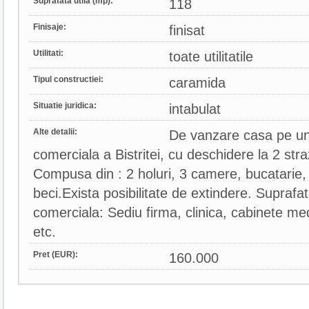
Suprafata utila (mp):
118
Finisaje:
finisat
Utilitati:
toate utilitatile
Tipul constructiei:
caramida
Situatie juridica:
intabulat
Alte detalii:
De vanzare casa pe un 
comerciala a Bistritei, cu deschidere la 2 str
Compusa din : 2 holuri, 3 camere, bucatarie,
beci.Exista posibilitate de extindere. Suprafa
comerciala: Sediu firma, clinica, cabinete medi
etc.
Pret (EUR):
160.000