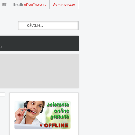
.855
Email:
office@sarai.ro
Administrator
ra