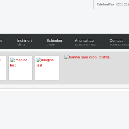
Telefon/Fax:
0263.212
re
Inchirieri
Schimburi
Anuntul tau
Contact
oferte
oferte
adauga un anunt
adresa noast