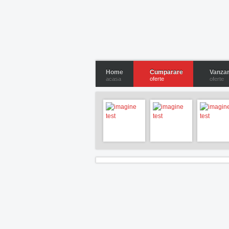
Home
Cumparare
Vanza
acasa
oferte
oferte