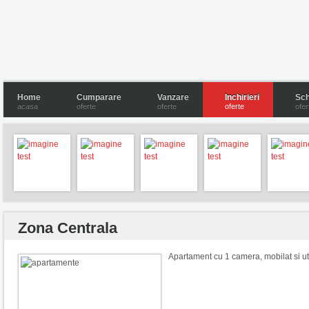
Home
Cumparare
Vanzare
Inchirieri
Sch
acasa
oferte
oferte
oferte
ofer
Zona Centrala
Apartament cu 1 camera, mobilat si uti